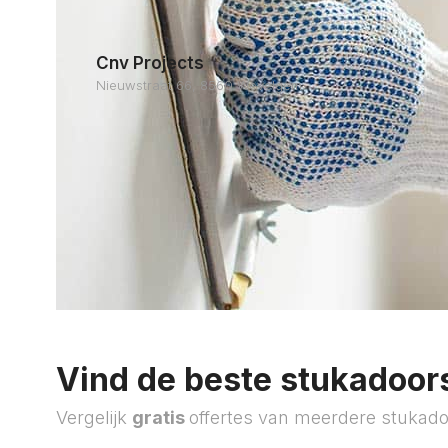
Cnv Projects
Nieuwstraat 66, 8560 Wevelgem
Vind de beste stukadoors
Vergelijk
gratis
offertes van meerdere stukado