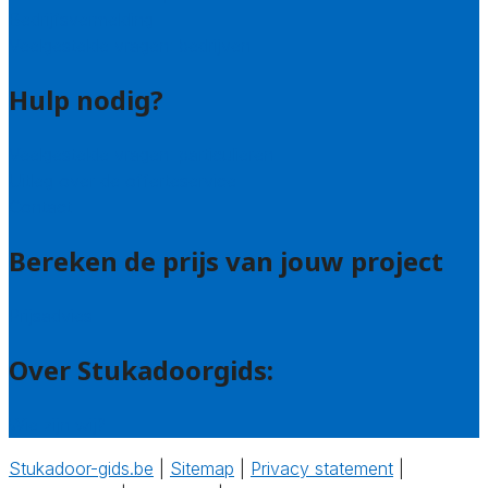
Bedrijfsvermelding
Veelgestelde vragen: bedrijven
Hulp nodig?
Veelgestelde vragen: particulieren
Uitleg over de offerteservice
Contact
Bereken de prijs van jouw project
Prijsadvies
Over Stukadoorgids:
Wie zijn wij?
Stukadoor-gids.be
|
Sitemap
|
Privacy statement
|