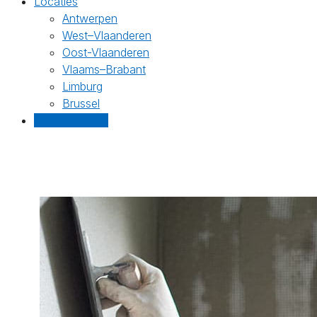
Locaties
Antwerpen
West–Vlaanderen
Oost-Vlaanderen
Vlaams–Brabant
Limburg
Brussel
Gratis offertes