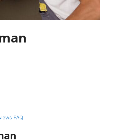
eman
views
FAQ
man