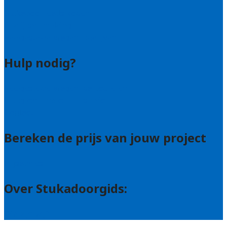
Stukadoor leads kopen
Bedrijfsvermelding
Veelgestelde vragen: bedrijven
Hulp nodig?
Veelgestelde vragen: particulieren
Uitleg over de offerteservice
Contact
Bereken de prijs van jouw project
Prijsadvies
Over Stukadoorgids:
Wie zijn wij?