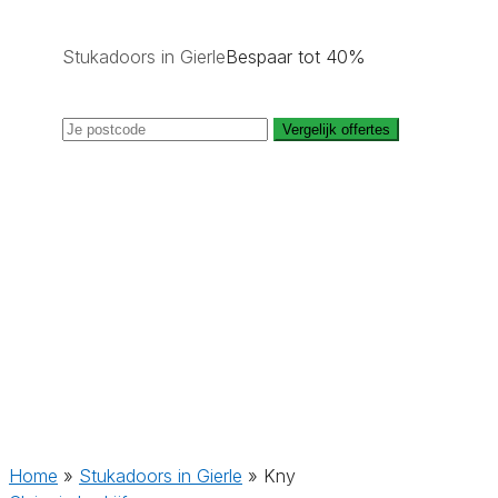
Stukadoors in Gierle
Bespaar tot 40%
Vergelijk offertes
Home
»
Stukadoors in Gierle
»
Kny