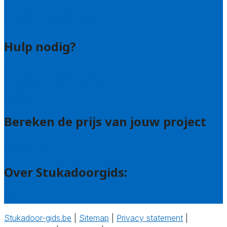
Bedrijfsvermelding
Veelgestelde vragen: bedrijven
Hulp nodig?
Veelgestelde vragen: particulieren
Uitleg over de offerteservice
Contact
Bereken de prijs van jouw project
Prijsadvies
Over Stukadoorgids:
Wie zijn wij?
Stukadoor-gids.be
|
Sitemap
|
Privacy statement
|