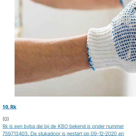
10. Rk
(0)
Rk is een bvba die bij de KBO bekend is onder nummer
759713403. De stukadoor is gestart op 09-12-2020 en