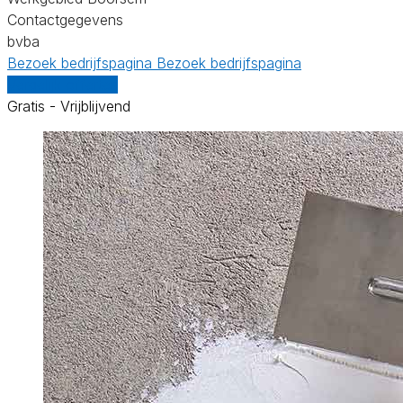
Contactgegevens
bvba
Bezoek bedrijfspagina
Bezoek bedrijfspagina
Vergelijk offertes
Gratis - Vrijblijvend